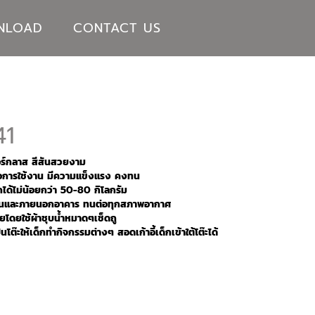
NLOAD
CONTACT US
41
อร์กลาส สีสันสวยงาม
ต่อการใช้งาน มีความแข็งแรง คงทน
กได้ไม่น้อยกว่า 50-80 กิโลกรัม
ายในและภายนอกอาคาร ทนต่อทุกสภาพอากาศ
โดยใช้ผ้าชุบน้ำหมาดๆเช็ดถู
นโต๊ะให้เด็กทำกิจกรรมต่างๆ สอดเก้าอี้เด็กเข้าใต้โต๊ะได้