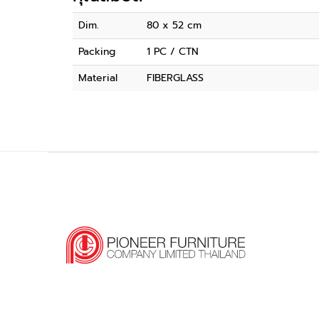
Dim.
80 x 52 cm
Packing
1 PC / CTN
Material
FIBERGLASS